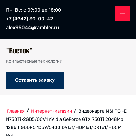
Пн-Вс: с 09:00 до 18:00
+7 (4942) 39-00-42
alex95044@rambler.ru
"Восток"
Компьютерные технологии
Оставить заявку
/
/
Главная
Интернет-магазин
Видеокарта MSI PCI-E
N750Ti-2GD5/OCV1 nVidia GeForce GTX 750Ti 2048Mb
128bit GDDR5 1059/5400 DVIx1/HDMIx1/CRTx1/HDCP
Ret