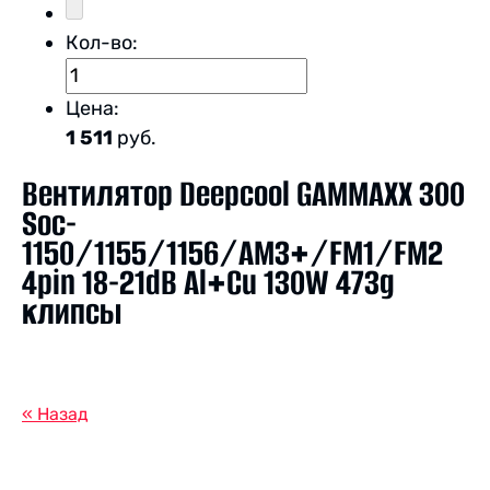
Кол-во:
Цена:
1 511
руб.
Вентилятор Deepcool GAMMAXX 300
Soc-
1150/1155/1156/AM3+/FM1/FM2
4pin 18-21dB Al+Cu 130W 473g
клипсы
« Назад