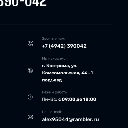
390-042
Звоните нам:
+7 (4942) 390042
Мы находимся:
г. Кострома, ул.
Комсомольская, 44 - 1
подъезд
Режим работы:
Пн-Вс:
с 09:00 до 18:00
Наш e-mail:
alex95044@rambler.ru