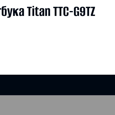
ука Titan TTC-G9TZ