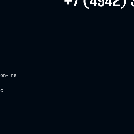
+7 (4942) 
on-line
ес