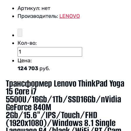
Артикул:
нет
Производитель:
LENOVO
Кол-во:
Цена:
124 703
руб.
Трансформер Lenovo ThinkPad Yoga
15 Core i7
5500U/16Gb/1Tb/SSD16Gb/nVidia
GeForce 840M
2Gb/15.6"/IPS/Touch/FHD
(1920x1080)/Windows 8.1 Single
Language 64/black/WiFi/BT/Cam