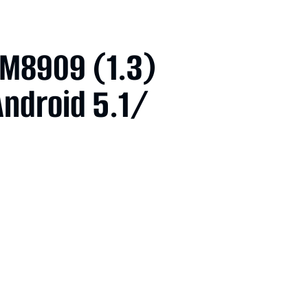
SM8909 (1.3)
droid 5.1/