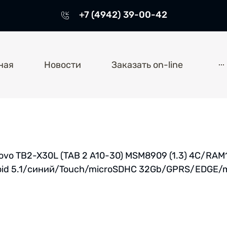
+7 (4942) 39-00-42
...
ная
Новости
Заказать on-line
vo TB2-X30L (TAB 2 A10-30) MSM8909 (1.3) 4C/RAM
oid 5.1/синий/Touch/microSDHC 32Gb/GPRS/EDGE